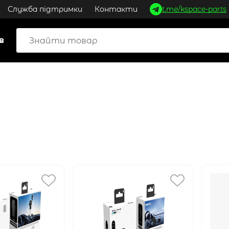
Служба підтримки
Контакти
t.me/kspace-parts
в