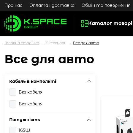
Про нас
Оплата і доставка
Обмін та повернення
Каталог товарі
Головна сторінка
Аксесуари
Все для авто
Все для авто
Кабель в компелкті
Без кабеля
Без кабеля
Потужність
165W