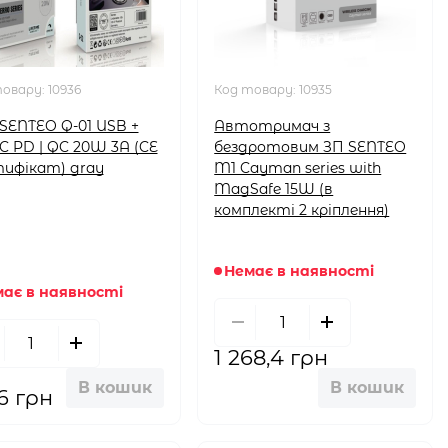
товару:
10936
Код товару:
10935
SENTEO Q-01 USB +
Автотримач з
C PD | QC 20W 3A (CE
бездротовим ЗП SENTEO
ифікат) gray
M1 Cayman series with
MagSafe 15W (в
комплекті 2 кріплення)
Немає в наявності
ає в наявності
1 268,4 грн
В кошик
В кошик
,6 грн