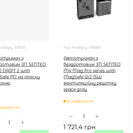
товару:
53605
Код товару:
106999
отримач з
Автотримач з
ротовим ЗП SENTEO
бездротовим ЗП SENTEO
2 DRIFT 2 with
M4 Mag Pro series with
afe PD на плоску
MagSafe Qi2 15W
рхню
вентиляційну решітку
space gray
В наявності
аявності
1 721,4 грн