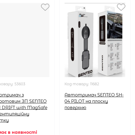
товару:
53603
Код товару:
11682
отримач з
Автотримач SENTEO SH-
ротовим ЗП SENTEO
04 PILOT на плоску
1 DRIFT with MagSafe
поверхню
ентиляційну
ітку
ає в наявності