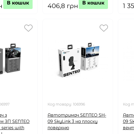
В кошик
В кошик
н
406,8 грн
1 3
06997
Код товару:
106996
Код 
ч з
Автотримач SENTEO SH-
Авто
м ЗП SENTEO
09 SkyLink 3 на плоску
09 Sk
series with
поверхню
вент
W