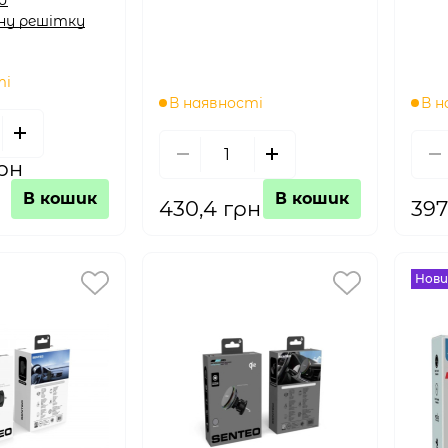
ну решітку
ті
В наявності
В н
грн
В кошик
В кошик
430,4 грн
397
Нови