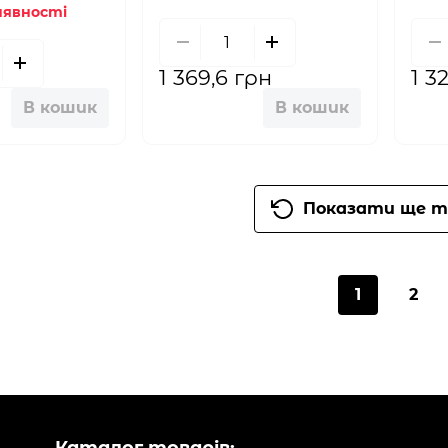
аявності
1 369,6 грн
1 3
В кошик
В кошик
Показати ще т
1
2