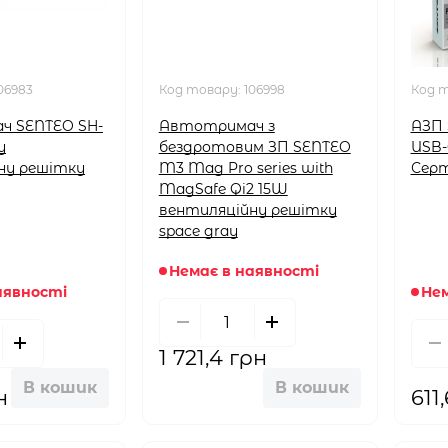
06983
Код товару:
106998
Код 
ч SENTEO SH-
Автотримач з
АЗП 
у
бездротовим ЗП SENTEO
USB-
ну решітку
M3 Mag Pro series with
Серт
MagSafe Qi2 15W
вентиляційну решітку
space gray
Немає в наявності
аявності
Нем
1 721,4 грн
В кошик
В кошик
н
611