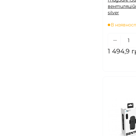
вентиляцій
silver
В наявнос
1 494,9 