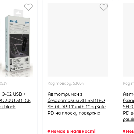
0937
Код товару:
53604
Код 
 Q-02 USB +
Автотримач з
Авт
QC 30W 3A (CE
бездротовим ЗП SENTEO
безд
) black
SH-01 DRIFT with MagSafe
SH-0
PD на плоску поверхню
PD в
реш
Немає в наявності
Нем