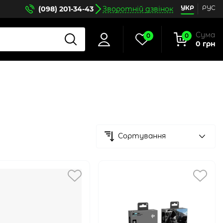
УКР
РУС
(098) 201-34-43
Зворотній дзвінок
Сума
0
0
0 грн
Сортування