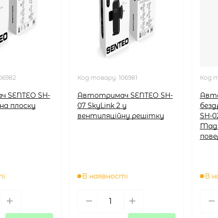
06982
Код товару:
106981
Код 
ч SENTEO SH-
Автотримач SENTEO SH-
Авт
 на плоску
07 SkyLink 2 у
безд
вентиляційну решітку
SH-0
MagS
пове
ті
В наявності
В н