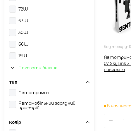
72W
63W
30W
66W
Код товару:
1
15W
Автотрима
07 SkyLink 2
20W
Показати більше
поверхню
Тип
Автотримач
Автомобільний зарядний
В наявнос
пристрій
Колір