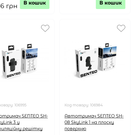
В кошик
В кошик
56 грн
товару:
106995
Код товару:
106984
тримач SENTEO SH-
Автотримач SENTEO SH-
yLink 3 у
08 SkyLink 1 на плоску
иляційну решітку
поверхню