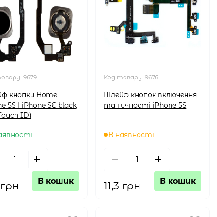
товару:
9679
Код товару:
9676
ф кнопки Home
Шлейф кнопок включення
e 5S | iPhone SE black
та гучності iPhone 5S
Touch ID)
аявності
В наявності
В кошик
В кошик
3 грн
11,3 грн