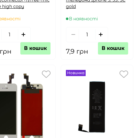
e high copy
gold
аявності
В наявності
В кошик
В кошик
 грн
7,9 грн
Новинка