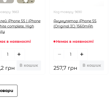
товару:
9663
Код товару:
9690
лей iPhone 5S | iPhone
Акумулятор iPhone 5S
hite complete, High
(Original IC) 1560mAh
ity
ає в наявності
Немає в наявності
В кошик
В кошик
,2 грн
257,7 грн
овари