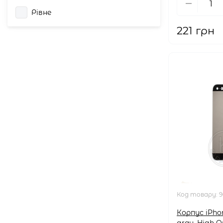
Рівне
221 грн
Код товару:
9
Корпус iPho
gray, High Qu