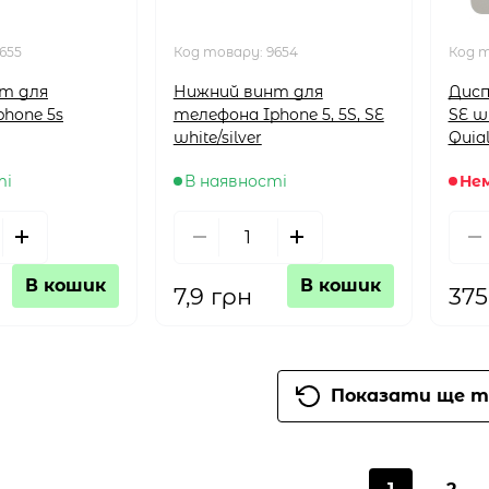
655
Код товару:
9654
Код 
т для
Нижний винт для
Дисп
hone 5s
телефона Iphone 5, 5S, SE
SE w
white/silver
Quial
ті
В наявності
Нем
В кошик
В кошик
7,9 грн
375
Показати ще т