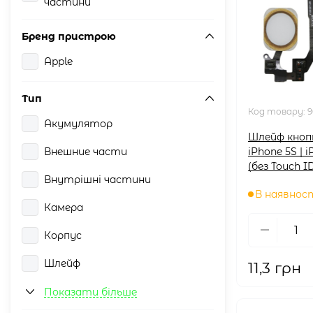
частини
Бренд пристрою
Apple
Тип
Код товару:
9
Акумулятор
Шлейф кноп
Внешние части
iPhone 5S | 
(без Touch I
Внутрішні частини
В наявнос
Камера
Корпус
Шлейф
11,3 грн
Дисплей
Показати більше