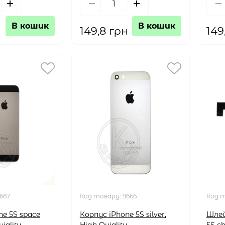
В кошик
В кошик
149,8 грн
149
667
Код товару:
9666
Код 
ne 5S space
Корпус iPhone 5S silver,
Шлейф
iality
High Quiality
5S c