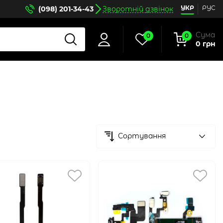
УКР
РУС
(098) 201-34-43
Зворотній дзвінок
Сума
0
0
0 грн
Сортування