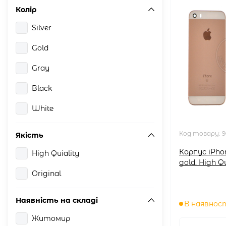
Колір
Silver
Gold
Gray
Black
White
Код товару:
9
Якість
Корпус iPho
High Quiality
gold, High Qu
Original
Наявність на складі
В наявнос
Житомир