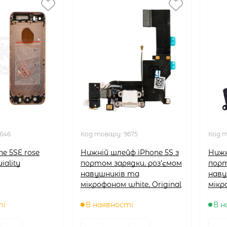
646
Код товару:
9675
Код 
ne 5SE rose
Нижній шлейф iPhone 5S з
Нижн
iality
портом зарядки, роз'ємом
порт
навушників та
наву
мікрофоном white, Original
мікр
ті
В наявності
В н