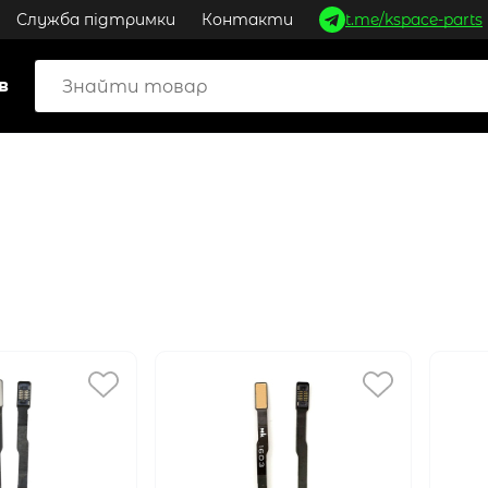
Служба підтримки
Контакти
t.me/kspace-parts
в