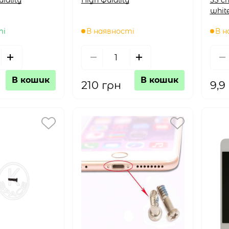
whit
ті
В наявності
В н
В кошик
В кошик
210 грн
9,9