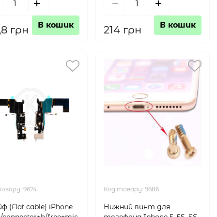
В кошик
В кошик
,8 грн
214 грн
товару:
9674
Код товару:
9686
 (Flat cable) iPhone
Нижний винт для
h/connector+h/free+mic
телефона Iphone 5, 5S, SE