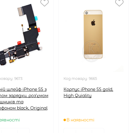
товару:
9673
Код товару:
9665
ій шлейф iPhone 5S з
Корпус iPhone 5S gold,
ом зарядки, роз'ємом
High Quiality
шників та
офоном black, Original
аявності
В наявності