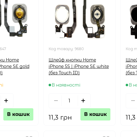
647
Код товару:
9680
Код 
ки Home
Шлейф кнопки Home
Шлей
iPhone SE gold
iPhone 5S | iPhone SE white
iPhon
D)
(без Touch ID)
(без 
ті
В наявності
В н
В кошик
В кошик
11,3 грн
11,