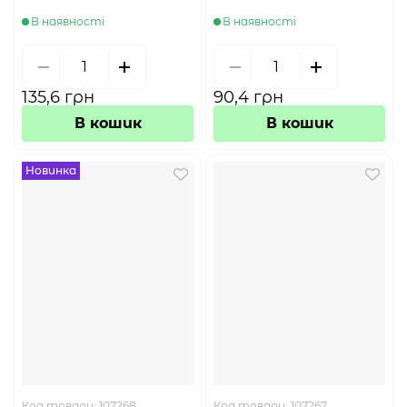
В наявності
В наявності
135,6 грн
90,4 грн
В кошик
В кошик
Новинка
Код товару:
107268
Код товару:
107267