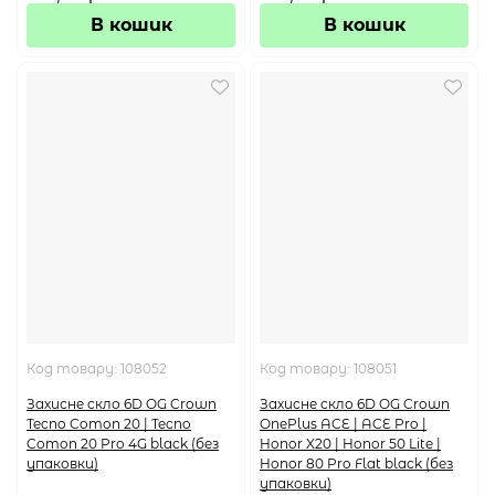
В кошик
В кошик
Код товару:
108052
Код товару:
108051
Захисне скло 6D OG Crown
Захисне скло 6D OG Crown
Tecno Comon 20 | Tecno
OnePlus ACE | ACE Pro |
Comon 20 Pro 4G black (без
Honor X20 | Honor 50 Lite |
упаковки)
Honor 80 Pro Flat black (без
упаковки)