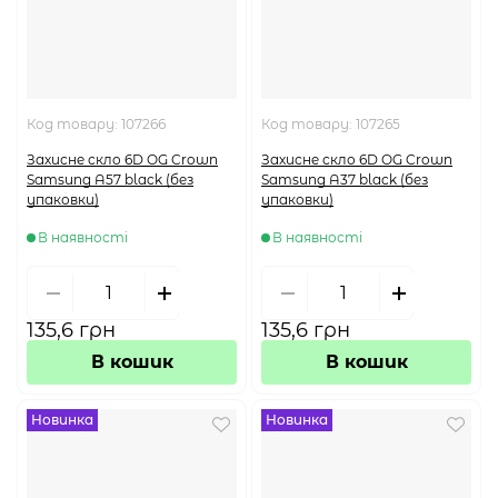
Код товару:
107266
Код товару:
107265
Захисне скло 6D OG Crown
Захисне скло 6D OG Crown
Samsung A57 black (без
Samsung A37 black (без
упаковки)
упаковки)
В наявності
В наявності
135,6 грн
135,6 грн
В кошик
В кошик
Новинка
Новинка