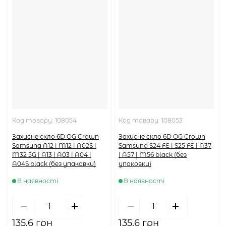
Код товару:
108054
Код товару:
108053
Захисне скло 6D OG Crown
Захисне скло 6D OG Crown
Samsung A12 | M12 | A02S |
Samsung S24 FE | S25 FE | A37
M32 5G | A13 | A03 | A04 |
| A57 | M56 black (без
A04S black (без упаковки)
упаковки)
В наявності
В наявності
135,6 грн
135,6 грн