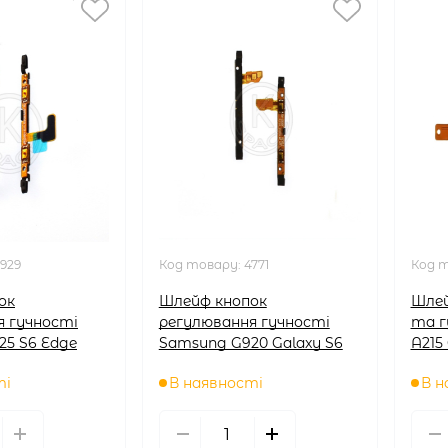
929
Код товару:
4771
Код 
ок
Шлейф кнопок
Шлей
я гучності
регулювання гучності
та г
25 S6 Edge
Samsung G920 Galaxy S6
A215
ті
В наявності
В н