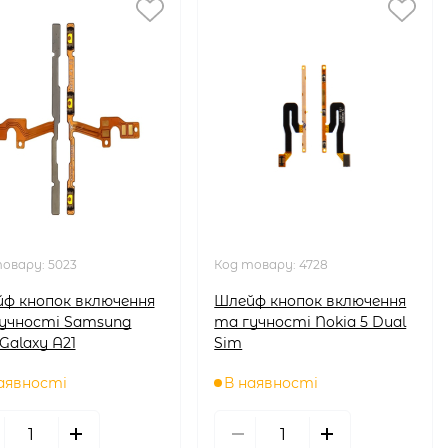
товару:
5023
Код товару:
4728
ф кнопок включення
Шлейф кнопок включення
учності Samsung
та гучності Nokia 5 Dual
 Galaxy A21
Sim
аявності
В наявності