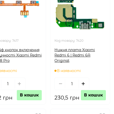
товару:
7417
Код товару:
7420
ф кнопок включення
Нижня плата Xiaomi
учності Xiaomi Redmi
Redmi 6 | Redmi 6A
8 Pro
Original
аявності
В наявності
В кошик
В кошик
2 грн
230,5 грн