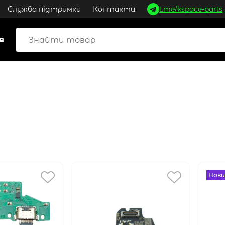
Служба підтримки
Контакти
t.me/kspace-parts
в
Нови