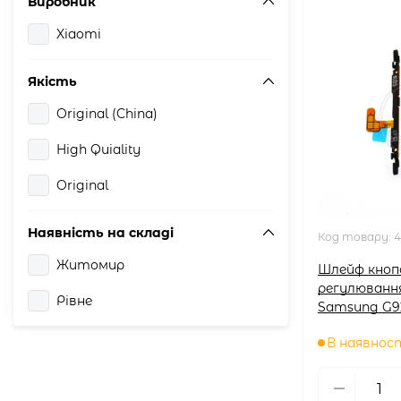
Виробник
Xiaomi
Якість
Original (China)
High Quiality
Original
Наявність на складі
Код товару:
4
Житомир
Шлейф кноп
регулюванн
Рівне
Samsung G9
В наявнос