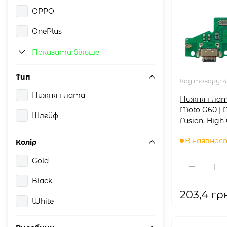
OPPO
OnePlus
ZTE
Показати більше
Motorola
Тип
Код товару:
4
Nokia
Нижня плата
Нижня плат
Moto G60 | 
Xiaomi
Шлейф
Fusion, High 
Huawei
В наявнос
Колір
Samsung
Gold
Black
203,4 гр
White