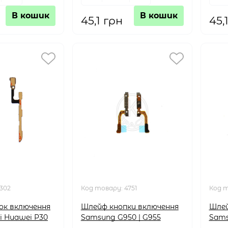
В кошик
В кошик
45,1 грн
45,
302
Код товару:
4751
Код 
ок включення
Шлейф кнопки включення
Шлей
і Huawei P30
Samsung G950 | G955
Sams