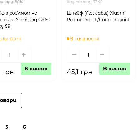
товару:
5010
Код товару:
7340
ф з роз'ємом на
Шлейф (Flat cable) Xiaomi
шники Samsung G960
Redmi Pro Ch/Conn original
xy S9
аявності
В наявності
В кошик
В кошик
1 грн
45,1 грн
овари
5
6