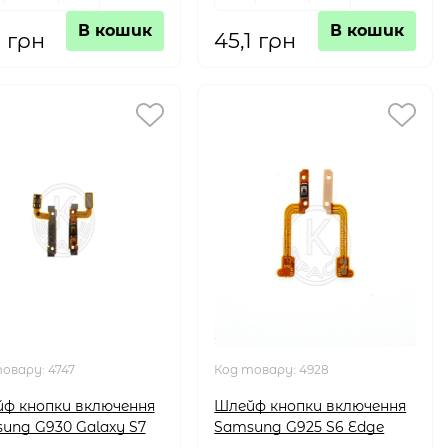
В кошик
В кошик
1 грн
45,1 грн
товару:
4747
Код товару:
4928
ф кнопки включення
Шлейф кнопки включення
ung G930 Galaxy S7
Samsung G925 S6 Edge