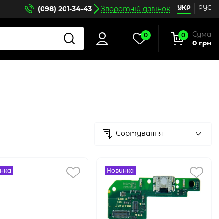
УКР
РУС
(098) 201-34-43
Зворотній дзвінок
Сума
0
0
0 грн
Сортування
нка
Новинка