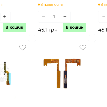
ті
В наявності
В н
В кошик
В кошик
45,1 грн
45,