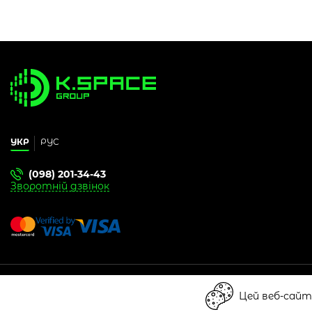
УКР
РУС
(098) 201-34-43
Зворотній дзвінок
© 2026 «K-Space». Всі права захищено
Цей веб-сайт