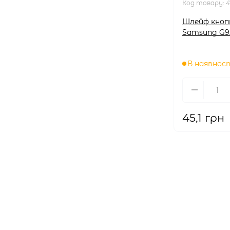
Код товару:
4
Шлейф кноп
Samsung G92
В наявнос
45,1 грн