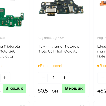
628
Код товару:
4624
Код 
а Motorola
Нижня плата Motorola
Шлей
Moto G40
Moto G31, High Quiality
та г
Quiality
Note 
ті
В наявності
В н
В кошик
В кошик
н
80,5 грн
45,