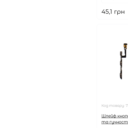
45,1 грн
Код товару:
7
Шлейф кноп
та гучност