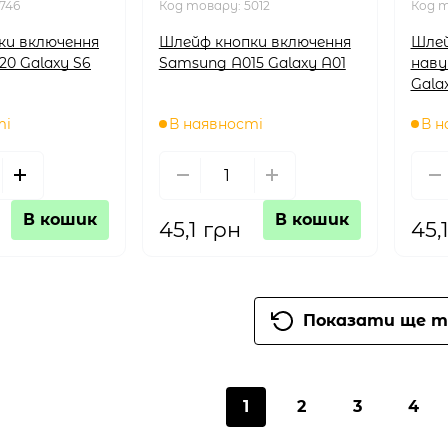
746
Код товару:
5012
Код 
ки включення
Шлейф кнопки включення
Шлей
0 Galaxy S6
Samsung A015 Galaxy A01
наву
Gala
ті
В наявності
В н
В кошик
В кошик
45,1 грн
45,
Показати ще т
1
2
3
4