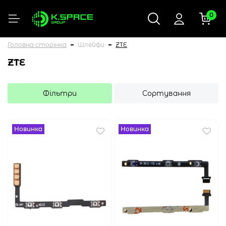
0
Головна сторінка
Шлейфи
ZTE
ZTE
Фільтри
Сортування
Новинка
Новинка